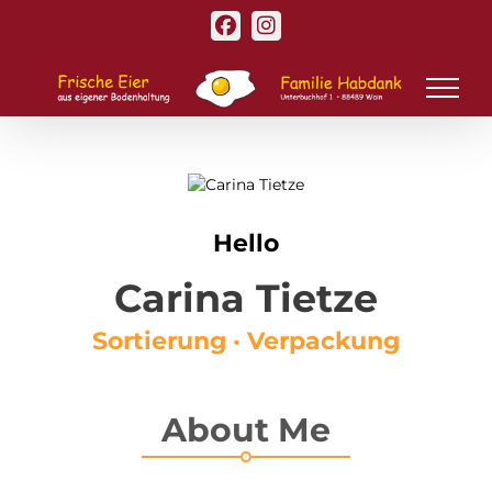
Zum
Facebook
Instagram
Inhalt
springen
Hello
Carina Tietze
Sortierung · Verpackung
About Me