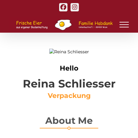
Zum
Facebook
Instagram
Inhalt
springen
Hello
Reina Schliesser
Verpackung
About Me